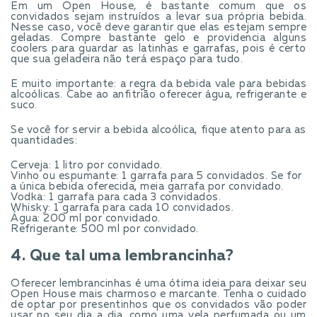
Em um Open House, é bastante comum que os
convidados sejam instruídos a levar sua própria bebida.
Nesse caso, você deve garantir que elas estejam sempre
geladas. Compre bastante gelo e providencia alguns
coolers para guardar as latinhas e garrafas, pois é certo
que sua geladeira não terá espaço para tudo.
E muito importante: a regra da bebida vale para bebidas
alcoólicas. Cabe ao anfitrião oferecer água, refrigerante e
suco.
Se você for servir a bebida alcoólica, fique atento para as
quantidades:
Cerveja: 1 litro por convidado.
Vinho ou espumante: 1 garrafa para 5 convidados. Se for
a única bebida oferecida, meia garrafa por convidado.
Vodka: 1 garrafa para cada 3 convidados.
Whisky: 1 garrafa para cada 10 convidados.
Água: 200 ml por convidado.
Refrigerante: 500 ml por convidado.
4. Que tal uma lembrancinha?
Oferecer lembrancinhas é uma ótima ideia para deixar seu
Open House mais charmoso e marcante. Tenha o cuidado
de optar por presentinhos que os convidados vão poder
usar no seu dia a dia, como uma vela perfumada ou um