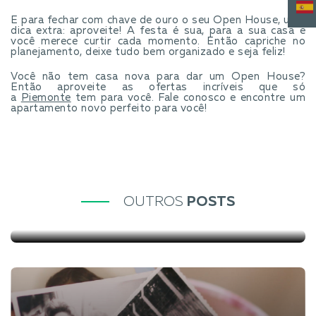
E para fechar com chave de ouro o seu Open House, uma
dica extra: aproveite! A festa é sua, para a sua casa e
você merece curtir cada momento. Então capriche no
planejamento, deixe tudo bem organizado e seja feliz!
Você não tem casa nova para dar um Open House?
Então aproveite as ofertas incríveis que só
a
Piemonte
tem para você. Fale conosco e encontre um
apartamento novo perfeito para você!
O que é Wellness Real Estate e por que ele está mudando o
OUTROS
POSTS
mercado imobiliário
20 de julho de 2026
Veja mais