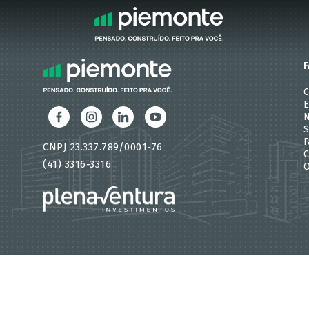
F
E
N
S
F
CNPJ 23.337.789/0001-76
C
(41) 3316-3316
O