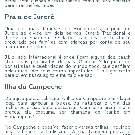
é boa, com lojinhas e restaurantes, com um farol perfeito
para tirar selfies lindas.
Praia de Jurerê
Uma das mais famosas de Florianópolis, a praia de
Jurerê se divide em dois bairros: Jurerê Tradicional e
Jurerê Internacional. O lado Tradicional é bastante
procurado por famílias com crianças por conta de seu
mar morno e calmo.
Já o lado Internacional é onde ficam alguns dos beach
clubs mais procurados do país. O lugar é frequentado
por artistas e celebridades do mundo todo, que desfilam
pelas ruas com seus carros importados. É o lugar certo
para quem busca agito e muita diversão.
Ilha do Campeche
Do agito para a calmaria. A Ilha do Campeche é um lugar
ideal para apreciar a beleza da natureza e uma das
melhores praias para descansar. Com uma areia fina e
branca, ela costuma ser chamada de “caribe em
Florianópolis”.
No Campeche é possível fazer diversas trilhas, incluindo
uma subaquática lindíssima. A ilha também possui o