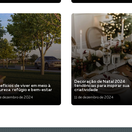
Veja mais
Veja
Decoração de Natal 2024:
efícios de viver em meio à
tendências para inspirar sua
ureza: refúgio e bem-estar
criatividade
de dezembro de 2024
11 de dezembro de 2024
Veja mais
Veja