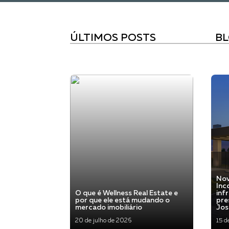
ÚLTIMOS POSTS
B
Nov
Inc
O que é Wellness Real Estate e
inf
por que ele está mudando o
pre
mercado imobiliário
Jos
20 de julho de 2026
15 d