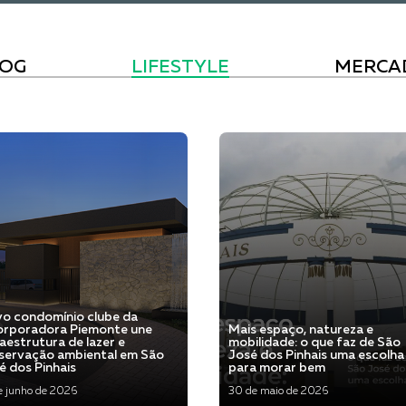
LOG
LIFESTYLE
MERCA
o condomínio clube da
orporadora Piemonte une
Mais espaço, natureza e
raestrutura de lazer e
mobilidade: o que faz de São
servação ambiental em São
José dos Pinhais uma escolha
é dos Pinhais
para morar bem
e junho de 2026
30 de maio de 2026