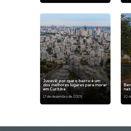
Veja mais
Juvevê: por que o bairro é um
dos melhores lugares para morar
Ben
em Curitiba
nat
17 de dezembro de 2025
10 
Veja mais